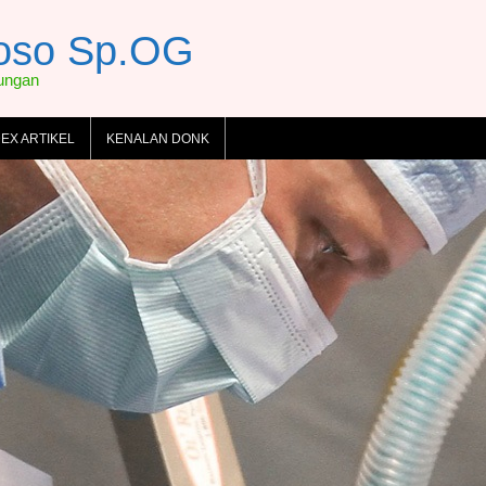
toso Sp.OG
dungan
DEX ARTIKEL
KENALAN DONK