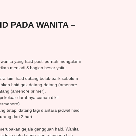
ID PADA WANITA –
 wanita yang haid pasti pernah mengalami
kan menjadi 3 bagian besar yaitu:
ra lain: haid datang bolak-balik sebelum
bahkan haid gak datang-datang (amenore
atang (amenore primer).
pi keluar darahnya cuman dikit
permenore)
 tetapi datang lagi diantara jadwal haid
urang dari 2 hari.
 merupakan gejala gangguan haid. Wanita