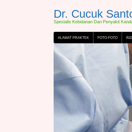
Skip
to
Dr. Cucuk San
content
Spesialis Kebidanan Dan Penyakit Kan
ALAMAT PRAKTEK
FOTO-FOTO
IN