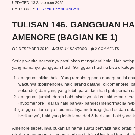
UPDATED:
13 September 2025
CATEGORIES:
PENYAKIT KANDUNGAN
TULISAN 146. GANGGUAN HA
AMENORE (BAGIAN KE 1)
3 DESEMBER 2019
CUCUK SANTOSO
2 COMMENTS
Setiap wanita normalnya pasti akan mengalami haid. Nah setiap
yang namanya gangguan haid. Gangguan haid itu bisa dikategori
gangguan siklus haid. Yang tergolong pada gangguan ini anta
waktunya (polimenore), haid jarang datang (oligomenore), 
sekunder) dan yang yang lebih parah lagi haid gak pernah d
gangguan jumlah darah haid misalnya siklus haid teratur teta
(hypomenore), darah haid banyak banget (menorrhagia/ hy
gangguan lamanya haid misalnya metroragi (haid sudah datang
berikutnya), haid yang lebih lama dari 8 hari atau haid yang k
Amenore sebetulnya bukanlah nama suatu penyakit haid tetapi