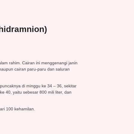
hidramnion)
alam rahim. Cairan ini menggenangi janin
 maupun cairan paru-paru dan saluran
uncaknya di minggu ke 34 – 36, sekitar
 40, yaitu sebesar 800 mili liter, dan
dari 100 kehamilan.