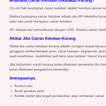
Bilamana Cairan Ketuban Dikatakan Kurang?
Ciri-ciri fisik kurangnya cairan ketuban adalah kecilnya ukuran
Definisi kurangnya cairan ketuban adalah jika AFI diketahui kura
yaitu nilai untuk mengukur cairan ketuban.
AFI didapat dari pemeriksaan dengan USG. Disebut cairan ketuban
Akibat Jika Cairan Ketuban Kurang
Akibat jika cairan ketuban kurang adalah mungkin terjadi tali pus
gangguan perkembangan janin, cacat bawaan, keguguran, premat
saat melahirkan, melahirkan jadi lama atau bahkan ‘macet’ karena
Jika kehamilan masih kurang bulan dilakukan perawatan ibu dan
bulan dilakukan pengakhiran kehamilan.
Antisipasinya
Kontrol rutin
Amati gerakan janin
Kontak dokter jika terjadi pendarahan atau rembesan cairan