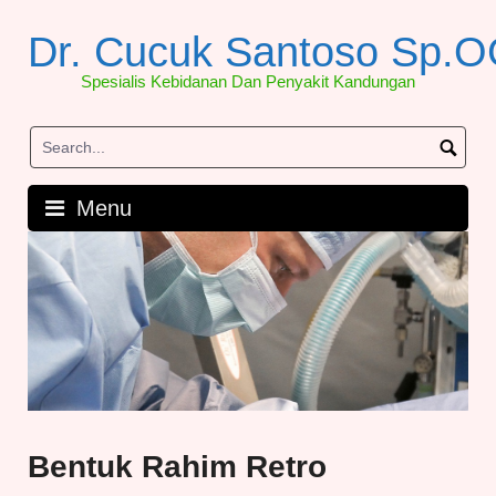
Skip
to
Dr. Cucuk Santoso Sp.
content
Spesialis Kebidanan Dan Penyakit Kandungan
Menu
Bentuk Rahim Retro