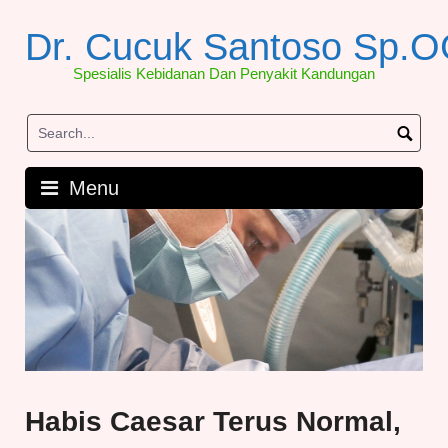
Skip
to
Dr. Cucuk Santoso Sp.
content
Spesialis Kebidanan Dan Penyakit Kandungan
Menu
Habis Caesar Terus Normal,