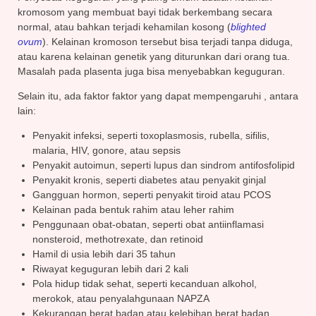
kromosom yang membuat bayi tidak berkembang secara
normal, atau bahkan terjadi kehamilan kosong (
blighted
ovum
). Kelainan kromoson tersebut bisa terjadi tanpa diduga,
atau karena kelainan genetik yang diturunkan dari orang tua.
Masalah pada plasenta juga bisa menyebabkan keguguran.
Selain itu, ada faktor faktor yang dapat mempengaruhi , antara
lain:
Penyakit infeksi, seperti toxoplasmosis, rubella, sifilis,
malaria, HIV, gonore, atau sepsis
Penyakit autoimun, seperti lupus dan sindrom antifosfolipid
Penyakit kronis, seperti diabetes atau penyakit ginjal
Gangguan hormon, seperti penyakit tiroid atau PCOS
Kelainan pada bentuk rahim atau leher rahim
Penggunaan obat-obatan, seperti obat antiinflamasi
nonsteroid, methotrexate, dan retinoid
Hamil di usia lebih dari 35 tahun
Riwayat keguguran lebih dari 2 kali
Pola hidup tidak sehat, seperti kecanduan alkohol,
merokok, atau penyalahgunaan NAPZA
Kekurangan berat badan atau kelebihan berat badan