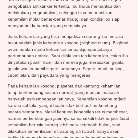
pengobatan antikanker tertentu. Ibu harus memantau dan
melakukan pengendalian, sehingga bisa me mastikan
kehamilan molar benar-benar hilang, dan kondisi ibu siap
menyambut kehamilan yang semestinya.
Jenis kehamilan yang bisa menjadikan seorang ibu merasa
takut adalah jenis kehamilan kosong (blighted ovum). Blighted
ovum adalah suatu kehamilan tanpa dijumpai adanya
pertumbuhan embrio. Saat dilakukan tes kehamilan, calon ibu
dinyatakan positif hamil dan mereka juga merasakan gejala
gejala wanita hamil seperti umumnya. Seperti mual, pusing,
cepat lelah, dan payudara yang mengeras.
Pada kehamilan kosong, plasenta dan kantung kehamilan
tetap berkembang secara normal, yang menjadi masalah
hanyalah perkembangan janinnya. Kehamilan kosong terjadi
karena sel telur yang dibuahi tidak berhasil berkembang
secara sempurna. Meski kantung kehamilan terus membesar,
namun perkembangan janinnya sama sekali tidak terjadi. Saat
kehamilan berusia kurang lebih satu setengah bulan, saat
dilakukan pemeriksaan ultrasonografi (USG), hanya akan
terlihat kantung kehamilan saja tanpa ada gambar janinnya.