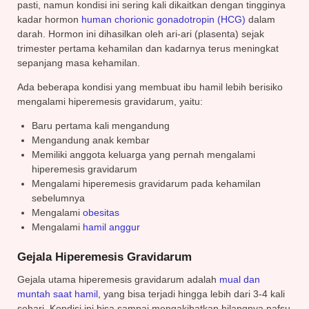
pasti, namun kondisi ini sering kali dikaitkan dengan tingginya
kadar hormon
human chorionic gonadotropin (HCG)
dalam
darah. Hormon ini dihasilkan oleh ari-ari (plasenta) sejak
trimester pertama kehamilan dan kadarnya terus meningkat
sepanjang masa kehamilan.
Ada beberapa kondisi yang membuat ibu hamil lebih berisiko
mengalami hiperemesis gravidarum, yaitu:
Baru pertama kali mengandung
Mengandung anak kembar
Memiliki anggota keluarga yang pernah mengalami
hiperemesis gravidarum
Mengalami hiperemesis gravidarum pada kehamilan
sebelumnya
Mengalami
obesitas
Mengalami
hamil anggur
Gejala Hiperemesis Gravidarum
Gejala utama hiperemesis gravidarum adalah
mual dan
muntah saat hamil
, yang bisa terjadi hingga lebih dari 3-4 kali
sehari. Kondisi ini bisa sampai mengakibatkan hilangnya nafsu