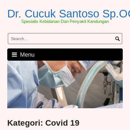
Skip
to
Dr. Cucuk Santoso Sp.
content
Spesialis Kebidanan Dan Penyakit Kandungan
Menu
Kategori:
Covid 19