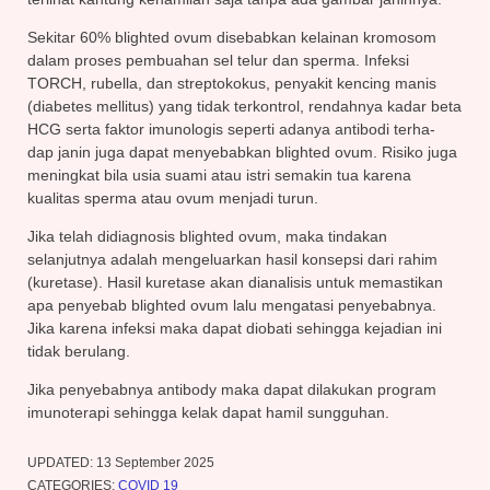
Sekitar 60% blighted ovum disebabkan kelainan kromosom
dalam proses pembuahan sel telur dan sperma. Infeksi
TORCH, rubella, dan streptokokus, penyakit kencing manis
(diabetes mellitus) yang tidak terkontrol, rendahnya kadar beta
HCG serta faktor imunologis seperti adanya antibodi terha-
dap janin juga dapat menyebabkan blighted ovum. Risiko juga
meningkat bila usia suami atau istri semakin tua karena
kualitas sperma atau ovum menjadi turun.
Jika telah didiagnosis blighted ovum, maka tindakan
selanjutnya adalah mengeluarkan hasil konsepsi dari rahim
(kuretase). Hasil kuretase akan dianalisis untuk memastikan
apa penyebab blighted ovum lalu mengatasi penyebabnya.
Jika karena infeksi maka dapat diobati sehingga kejadian ini
tidak berulang.
Jika penyebabnya antibody maka dapat dilakukan program
imunoterapi sehingga kelak dapat hamil sungguhan.
UPDATED:
13 September 2025
CATEGORIES:
COVID 19