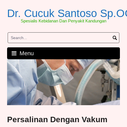
Skip
to
Dr. Cucuk Santoso Sp.
content
Spesialis Kebidanan Dan Penyakit Kandungan
Menu
Persalinan Dengan Vakum