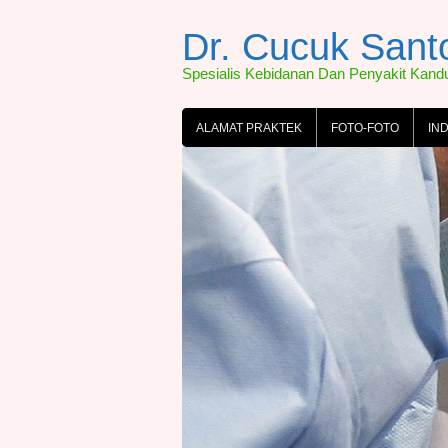
Skip
to
Dr. Cucuk San
content
Spesialis Kebidanan Dan Penyakit Kan
ALAMAT PRAKTEK
FOTO-FOTO
IN