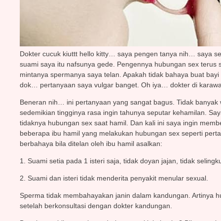
Dokter cucuk kiuttt hello kitty… saya pengen tanya nih… saya 
suami saya itu nafsunya gede. Pengennya hubungan sex terus s
mintanya spermanya saya telan. Apakah tidak bahaya buat ba
dok… pertanyaan saya vulgar banget. Oh iya… dokter di karaw
Beneran nih… ini pertanyaan yang sangat bagus. Tidak banyak w
sedemikian tingginya rasa ingin tahunya seputar kehamilan. S
tidaknya hubungan sex saat hamil. Dan kali ini saya ingin mem
beberapa ibu hamil yang melakukan hubungan sex seperti perta
berbahaya bila ditelan oleh ibu hamil asalkan:
1. Suami setia pada 1 isteri saja, tidak doyan jajan, tidak seling
2. Suami dan isteri tidak menderita penyakit menular sexual.
Sperma tidak membahayakan janin dalam kandungan. Artinya h
setelah berkonsultasi dengan dokter kandungan.