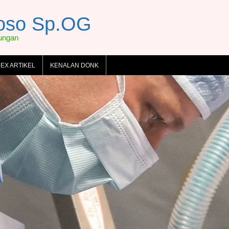
toso Sp.OG
dungan
DEX ARTIKEL
KENALAN DONK