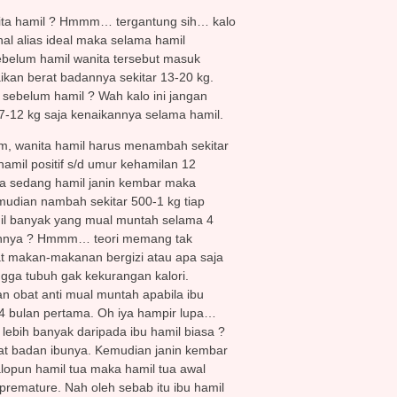
nita hamil ? Hmmm… tergantung sih… kalo
al alias ideal maka selama hamil
sebelum hamil wanita tersebut masuk
ikan berat badannya sekitar 13-20 kg.
sebelum hamil ? Wah kalo ini jangan
7-12 kg saja kenaikannya selama hamil.
, wanita hamil harus menambah sekitar
hamil positif s/d umur kehamilan 12
ka sedang hamil janin kembar maka
udian nambah sekitar 500-1 kg tiap
il banyak yang mual muntah selama 4
dannya ? Hmmm… teori memang tak
at makan-makanan bergizi atau apa saja
ga tubuh gak kekurangan kalori.
obat anti mual muntah apabila ibu
4 bulan pertama. Oh iya hampir lupa…
ebih banyak daripada ibu hamil biasa ?
rat badan ibunya. Kemudian janin kembar
alopun hamil tua maka hamil tua awal
premature. Nah oleh sebab itu ibu hamil