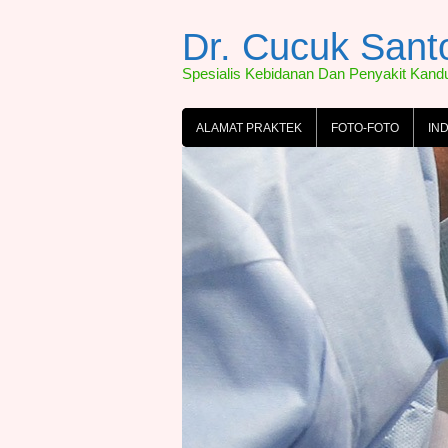
Skip
to
Dr. Cucuk San
content
Spesialis Kebidanan Dan Penyakit Kan
ALAMAT PRAKTEK
FOTO-FOTO
IN