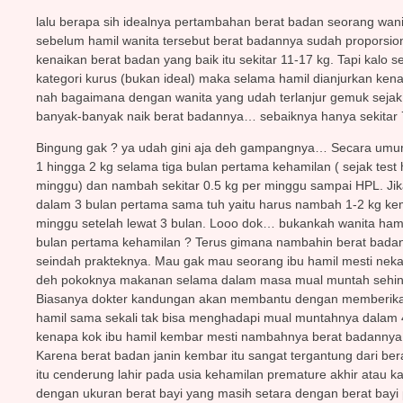
lalu berapa sih idealnya pertambahan berat badan seorang wa
sebelum hamil wanita tersebut berat badannya sudah proporsion
kenaikan berat badan yang baik itu sekitar 11-17 kg. Tapi kalo 
kategori kurus (bukan ideal) maka selama hamil dianjurkan kena
nah bagaimana dengan wanita yang udah terlanjur gemuk sejak 
banyak-banyak naik berat badannya… sebaiknya hanya sekitar 
Bingung gak ? ya udah gini aja deh gampangnya… Secara umum
1 hingga 2 kg selama tiga bulan pertama kehamilan ( sejak test 
minggu) dan nambah sekitar 0.5 kg per minggu sampai HPL. Ji
dalam 3 bulan pertama sama tuh yaitu harus nambah 1-2 kg kem
minggu setelah lewat 3 bulan. Looo dok… bukankah wanita ham
bulan pertama kehamilan ? Terus gimana nambahin berat ba
seindah prakteknya. Mau gak mau seorang ibu hamil mesti nek
deh pokoknya makanan selama dalam masa mual muntah sehing
Biasanya dokter kandungan akan membantu dengan memberikan 
hamil sama sekali tak bisa menghadapi mual muntahnya dalam 
kenapa kok ibu hamil kembar mesti nambahnya berat badannya l
Karena berat badan janin kembar itu sangat tergantung dari be
itu cenderung lahir pada usia kehamilan premature akhir atau k
dengan ukuran berat bayi yang masih setara dengan berat bayi 