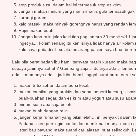
stop produk susu dalam hal ini termasuk stop es krim.
Jangan makan minum yang manis-manis gula termasuk gak
kurangi garam.
kalo masak, maka minyak gorengnya harus yang rendah l
Rajin makan buah.
Jangan lupa rajin jalan kaki tiap pagi antara 30 menit s/d 1 
inget ya… kolam renang itu kan isinya tidak hanya air kolam 
kalo saya pribadi sih selalu melarang pasien saya buat bere
Lalu bila berat badan ibu hamil ternyata masih kurang maka b
supaya janinnya sehat ? Gampang saja… duitnya ada… lemb
ada… mamanya ada… jadi ibu hamil tinggal nurut nurut nurut s
makan 5-6x sehari dalam porsi kecil.
makan camilan yang praktis dan sehat seperti kacang, kismis,
buah-buahan segar, dan es krim atau yogurt atau susu apap
minum susu apa saja boleh.
makan buah dengan rajin.
jangan kerja rumahan yang bikin lelah… ini penyakit dalam k
Padahal isteri pun ingin santai dan menikmati manja-manja 
isteri bau bawang maka suami cari alasan buat selingkuh. 