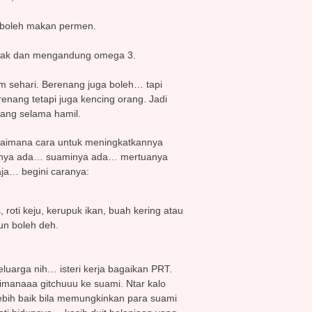
 boleh makan permen.
emak dan mengandung omega 3.
jam sehari. Berenang juga boleh… tapi
renang tetapi juga kencing orang. Jadi
nang selama hamil.
agaimana cara untuk meningkatkannya
urnya ada… suaminya ada… mertuanya
aja… begini caranya:
 roti keju, kerupuk ikan, buah kering atau
un boleh deh.
eluarga nih… isteri kerja bagaikan PRT.
gimanaaa gitchuuu ke suami. Ntar kalo
Lebih baik bila memungkinkan para suami