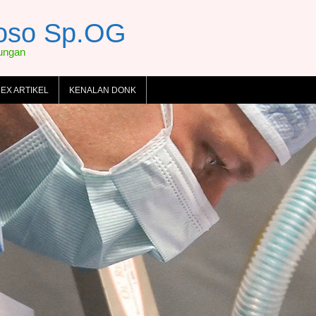
toso Sp.OG
dungan
DEX ARTIKEL
KENALAN DONK