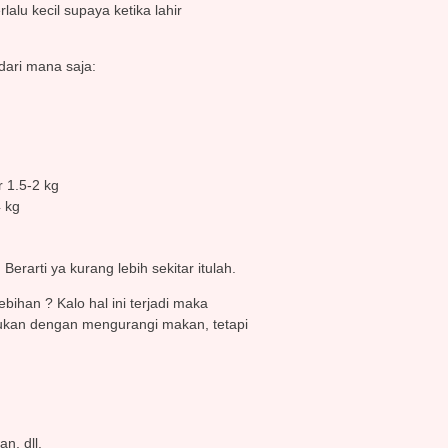
alu kecil supaya ketika lahir
dari mana saja:
 1.5-2 kg
 kg
Berarti ya kurang lebih sekitar itulah.
ihan ? Kalo hal ini terjadi maka
bukan dengan mengurangi makan, tetapi
n, dll.