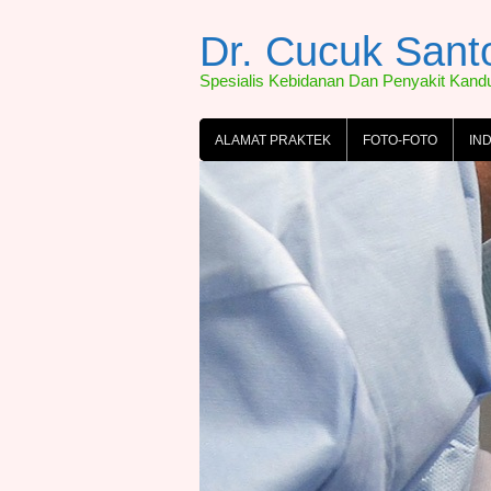
Skip
to
Dr. Cucuk San
content
Spesialis Kebidanan Dan Penyakit Kan
ALAMAT PRAKTEK
FOTO-FOTO
IN