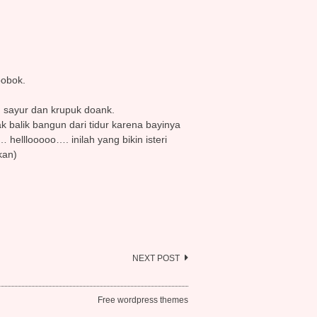
bobok.
sayur dan krupuk doank.
ak balik bangun dari tidur karena bayinya
elllooooo…. inilah yang bikin isteri
kan)
NEXT POST
Free wordpress themes