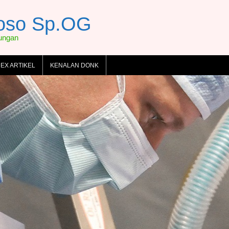
toso Sp.OG
dungan
DEX ARTIKEL
KENALAN DONK