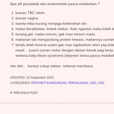
Apa sih penyebab dari endometritis pasca melahirkan ?
kuman TBC rahim
kuman vagina
wanita nifas kurang menjaga kebersihan diri.
malas beraktivitas, bobok melulu. Kalo ngantuk maka boleh 
kurang gizi, malas minum, gak mau minum madu.
makanan tak mengandung protein hewani, makannya cuman 
terlalu lelah karena suami gak mau ngebantuin isteri yag bol
rewel… suami cuman molor dengan alasan besok pagi kerja… h
terkena baby blues syndrome (depresi/ stress pasca melahir
oke deh… kurasa cukup sekian. selamat membaca.
UPDATED:
14 September 2025
CATEGORIES:
PENYAKIT KANDUNGAN
,
PERSALINAN
,
UGD
,
USG
PREVIOUS POST
Post
navigation