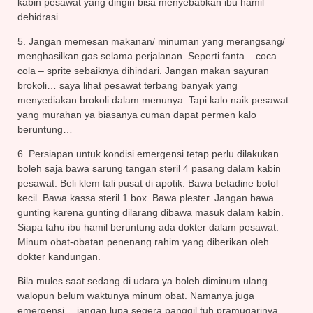
kabin pesawat yang dingin bisa menyebabkan ibu hamil
dehidrasi.
5. Jangan memesan makanan/ minuman yang merangsang/
menghasilkan gas selama perjalanan. Seperti fanta – coca
cola – sprite sebaiknya dihindari. Jangan makan sayuran
brokoli… saya lihat pesawat terbang banyak yang
menyediakan brokoli dalam menunya. Tapi kalo naik pesawat
yang murahan ya biasanya cuman dapat permen kalo
beruntung…
6. Persiapan untuk kondisi emergensi tetap perlu dilakukan…
boleh saja bawa sarung tangan steril 4 pasang dalam kabin
pesawat. Beli klem tali pusat di apotik. Bawa betadine botol
kecil. Bawa kassa steril 1 box. Bawa plester. Jangan bawa
gunting karena gunting dilarang dibawa masuk dalam kabin.
Siapa tahu ibu hamil beruntung ada dokter dalam pesawat.
Minum obat-obatan penenang rahim yang diberikan oleh
dokter kandungan.
Bila mules saat sedang di udara ya boleh diminum ulang
walopun belum waktunya minum obat. Namanya juga
emergensi… jangan lupa segera panggil tuh pramugarinya…