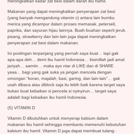
meningkatkan kadar zat besi dalam darah ibu hamil.
Makanan yang dapat meningkatkan penyerapan zat besi
(yang banyak mengandung vitamin c) antara lain bumbu
merica yang dicampur dalam proses memasak, peterseli,
paprika, dan sayuran hijau lainnya. Buah-buahan seperti jeruk,
pisang, strawberry dan lain-lain juga dapat meningkatkan
penyerapan zat besi dalam makanan.
Ini postingan terpanjang yang pernah saya buat… tapi gak
apa-apa deh… demi ibu hamil Indonesia… bismillah jadi amal
jariyah… aamiin… maka ayo ntar di LIKE dan di SHARE
yaaa… bagi yang gak suka ya jangan mencela dengan
omongan “koran, majalah, basi, garing, dan lain-lain”… gak
usah dibaca atau diblock saja itu lebih baik karena target saya
bukan buat kebaikan si pencela si nyinyirun… target saya
adalah bagi kebaikan ibu hamil Indonesia.
(5) VITAMIN D
Vitamin D dibutuhkan untuk menyerap kalsium dalam
makanan ibu hamil sehingga membantu memenuhi kebutuhan
kalsium ibu hamil. Vitamin D juga dapat membuat tulang-