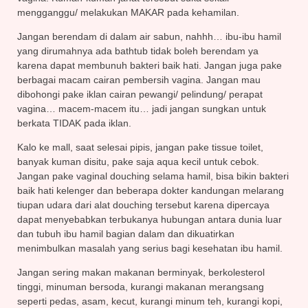
mengganggu/ melakukan MAKAR pada kehamilan.
Jangan berendam di dalam air sabun, nahhh… ibu-ibu hamil
yang dirumahnya ada bathtub tidak boleh berendam ya
karena dapat membunuh bakteri baik hati. Jangan juga pake
berbagai macam cairan pembersih vagina. Jangan mau
dibohongi pake iklan cairan pewangi/ pelindung/ perapat
vagina… macem-macem itu… jadi jangan sungkan untuk
berkata TIDAK pada iklan.
Kalo ke mall, saat selesai pipis, jangan pake tissue toilet,
banyak kuman disitu, pake saja aqua kecil untuk cebok.
Jangan pake vaginal douching selama hamil, bisa bikin bakteri
baik hati kelenger dan beberapa dokter kandungan melarang
tiupan udara dari alat douching tersebut karena dipercaya
dapat menyebabkan terbukanya hubungan antara dunia luar
dan tubuh ibu hamil bagian dalam dan dikuatirkan
menimbulkan masalah yang serius bagi kesehatan ibu hamil.
Jangan sering makan makanan berminyak, berkolesterol
tinggi, minuman bersoda, kurangi makanan merangsang
seperti pedas, asam, kecut, kurangi minum teh, kurangi kopi,