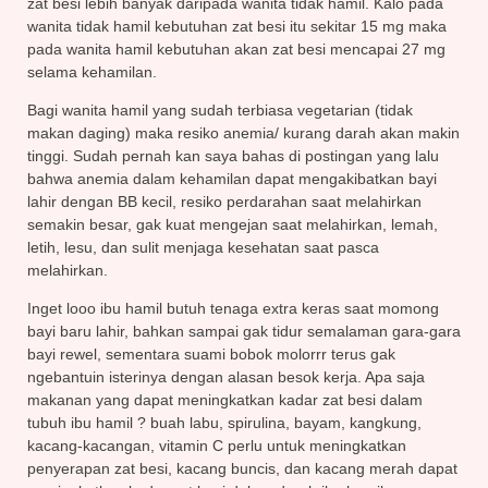
zat besi lebih banyak daripada wanita tidak hamil. Kalo pada
wanita tidak hamil kebutuhan zat besi itu sekitar 15 mg maka
pada wanita hamil kebutuhan akan zat besi mencapai 27 mg
selama kehamilan.
Bagi wanita hamil yang sudah terbiasa vegetarian (tidak
makan daging) maka resiko anemia/ kurang darah akan makin
tinggi. Sudah pernah kan saya bahas di postingan yang lalu
bahwa anemia dalam kehamilan dapat mengakibatkan bayi
lahir dengan BB kecil, resiko perdarahan saat melahirkan
semakin besar, gak kuat mengejan saat melahirkan, lemah,
letih, lesu, dan sulit menjaga kesehatan saat pasca
melahirkan.
Inget looo ibu hamil butuh tenaga extra keras saat momong
bayi baru lahir, bahkan sampai gak tidur semalaman gara-gara
bayi rewel, sementara suami bobok molorrr terus gak
ngebantuin isterinya dengan alasan besok kerja. Apa saja
makanan yang dapat meningkatkan kadar zat besi dalam
tubuh ibu hamil ? buah labu, spirulina, bayam, kangkung,
kacang-kacangan, vitamin C perlu untuk meningkatkan
penyerapan zat besi, kacang buncis, dan kacang merah dapat