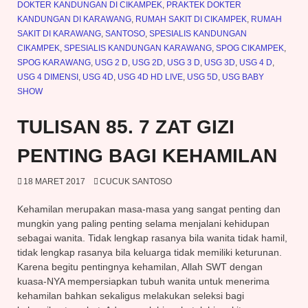
DOKTER KANDUNGAN DI CIKAMPEK
,
PRAKTEK DOKTER
KANDUNGAN DI KARAWANG
,
RUMAH SAKIT DI CIKAMPEK
,
RUMAH
SAKIT DI KARAWANG
,
SANTOSO
,
SPESIALIS KANDUNGAN
CIKAMPEK
,
SPESIALIS KANDUNGAN KARAWANG
,
SPOG CIKAMPEK
,
SPOG KARAWANG
,
USG 2 D
,
USG 2D
,
USG 3 D
,
USG 3D
,
USG 4 D
,
USG 4 DIMENSI
,
USG 4D
,
USG 4D HD LIVE
,
USG 5D
,
USG BABY
SHOW
TULISAN 85. 7 ZAT GIZI
PENTING BAGI KEHAMILAN
18 MARET 2017
CUCUK SANTOSO
Kehamilan merupakan masa-masa yang sangat penting dan
mungkin yang paling penting selama menjalani kehidupan
sebagai wanita. Tidak lengkap rasanya bila wanita tidak hamil,
tidak lengkap rasanya bila keluarga tidak memiliki keturunan.
Karena begitu pentingnya kehamilan, Allah SWT dengan
kuasa-NYA mempersiapkan tubuh wanita untuk menerima
kehamilan bahkan sekaligus melakukan seleksi bagi