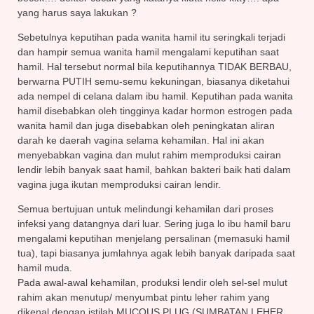
yang harus saya lakukan ?
Sebetulnya keputihan pada wanita hamil itu seringkali terjadi
dan hampir semua wanita hamil mengalami keputi
han saat
hamil. Hal tersebut normal bila keputihannya TIDAK BERBAU,
berwarna PUTIH semu-semu kekuningan, biasanya diketahui
ada nempel di celana dalam ibu hamil. Keputihan pada wanita
hamil disebabkan oleh tingginya kadar hormon estrogen pada
wanita hamil dan juga disebabkan oleh peningkatan aliran
darah ke daerah vagina selama kehamilan. Hal ini akan
menyebabkan vagina dan mulut rahim memproduksi cairan
lendir lebih banyak saat hamil, bahkan bakteri baik hati dalam
vagina juga ikutan memproduksi cairan lendir.
Semua bertujuan untuk melindungi kehamilan dari proses
infeksi yang datangnya dari luar. Sering juga lo ibu hamil baru
mengalami keputihan menjelang persalinan (memasuki hamil
tua), tapi biasanya jumlahnya agak lebih banyak daripada saat
hamil muda.
Pada awal-awal kehamilan, produksi lendir oleh sel-sel mulut
rahim akan menutup/ menyumbat pintu leher rahim yang
dikenal dengan istilah MUCOUS PLUG (SUMBATAN LEHER