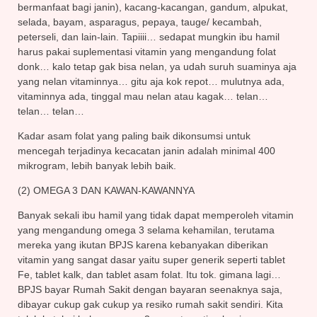
bermanfaat bagi janin), kacang-kacangan, gandum, alpukat,
selada, bayam, asparagus, pepaya, tauge/ kecambah,
peterseli, dan lain-lain. Tapiiii… sedapat mungkin ibu hamil
harus pakai suplementasi vitamin yang mengandung folat
donk… kalo tetap gak bisa nelan, ya udah suruh suaminya aja
yang nelan vitaminnya… gitu aja kok repot… mulutnya ada,
vitaminnya ada, tinggal mau nelan atau kagak… telan…
telan… telan…
Kadar asam folat yang paling baik dikonsumsi untuk
mencegah terjadinya kecacatan janin adalah minimal 400
mikrogram, lebih banyak lebih baik.
(2) OMEGA 3 DAN KAWAN-KAWANNYA
Banyak sekali ibu hamil yang tidak dapat memperoleh vitamin
yang mengandung omega 3 selama kehamilan, terutama
mereka yang ikutan BPJS karena kebanyakan diberikan
vitamin yang sangat dasar yaitu super generik seperti tablet
Fe, tablet kalk, dan tablet asam folat. Itu tok. gimana lagi…
BPJS bayar Rumah Sakit dengan bayaran seenaknya saja,
dibayar cukup gak cukup ya resiko rumah sakit sendiri. Kita