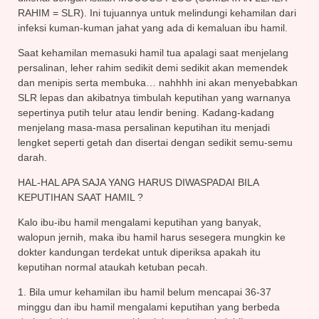
RAHIM = SLR). Ini tujuannya untuk melindungi kehamilan dari
infeksi kuman-kuman jahat yang ada di kemaluan ibu hamil.
Saat kehamilan memasuki hamil tua apalagi saat menjelang
persalinan, leher rahim sedikit demi sedikit akan memendek
dan menipis serta membuka… nahhhh ini akan menyebabkan
SLR lepas dan akibatnya timbulah keputihan yang warnanya
sepertinya putih telur atau lendir bening. Kadang-kadang
menjelang masa-masa persalinan keputihan itu menjadi
lengket seperti getah dan disertai dengan sedikit semu-semu
darah.
HAL-HAL APA SAJA YANG HARUS DIWASPADAI BILA
KEPUTIHAN SAAT HAMIL ?
Kalo ibu-ibu hamil mengalami keputihan yang banyak,
walopun jernih, maka ibu hamil harus sesegera mungkin ke
dokter kandungan terdekat untuk diperiksa apakah itu
keputihan normal ataukah ketuban pecah.
1. Bila umur kehamilan ibu hamil belum mencapai 36-37
minggu dan ibu hamil mengalami keputihan yang berbeda