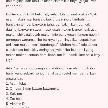
dalam ginjal dan atau kelainan sistemik lainnya (ginjal, liver,
zat darah).
Dokter cucuk kiuttt hello kitty selalu bilang saat praktek “gak
usah makan nasi banyak, tapi protein ibu ditambahin…
banyakin tempe, banyakin tahu, banyakin ikan, banyakin
daging, banyakin sayur… gak usah makan krupuk, gak usah
makan chiki, gak usah makan mie bungkusan, jangan ngemil
gorengan warung… ibu baiknya ngemilnya ikan sepat, ikan
teri, ikan mujaer kecil, dendeng…”. Mohon maaf kalo dokter
cucuk kiuttt hello kitty sering cerewetin ibu-ibu hamil yang
males makan. semua demi kebaikan ibu hamil kiuttt hello kitty
juga.
Ada 7 jenis zat gizi yang sangat dibutuhkan oleh tubuh ibu
hamil yang sebaiknya ibu hamil betul-betul memperhatikan
antara lain:
1. Asam folat
2. Omega-3 dan kawan-kawannya
3. Kalsium
4. Zat besi
5. Vitamin D