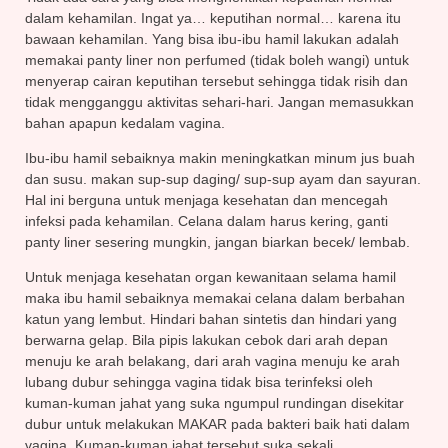
dalam kehamilan. Ingat ya… keputihan normal… karena itu
bawaan kehamilan. Yang bisa ibu-ibu hamil lakukan adalah
memakai panty liner non perfumed (tidak boleh wangi) untuk
menyerap cairan keputihan tersebut sehingga tidak risih dan
tidak mengganggu aktivitas sehari-hari. Jangan memasukkan
bahan apapun kedalam vagina.
Ibu-ibu hamil sebaiknya makin meningkatkan minum jus buah
dan susu. makan sup-sup daging/ sup-sup ayam dan sayuran.
Hal ini berguna untuk menjaga kesehatan dan mencegah
infeksi pada kehamilan. Celana dalam harus kering, ganti
panty liner sesering mungkin, jangan biarkan becek/ lembab.
Untuk menjaga kesehatan organ kewanitaan selama hamil
maka ibu hamil sebaiknya memakai celana dalam berbahan
katun yang lembut. Hindari bahan sintetis dan hindari yang
berwarna gelap. Bila pipis lakukan cebok dari arah depan
menuju ke arah belakang, dari arah vagina menuju ke arah
lubang dubur sehingga vagina tidak bisa terinfeksi oleh
kuman-kuman jahat yang suka ngumpul rundingan disekitar
dubur untuk melakukan MAKAR pada bakteri baik hati dalam
vagina. Kuman-kuman jahat tersebut suka sekali