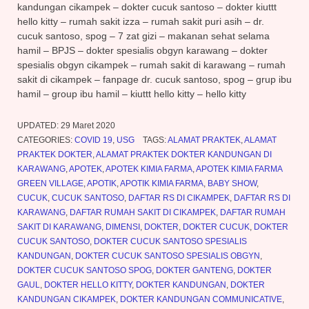
kandungan cikampek – dokter cucuk santoso – dokter kiuttt
hello kitty – rumah sakit izza – rumah sakit puri asih – dr.
cucuk santoso, spog – 7 zat gizi – makanan sehat selama
hamil – BPJS – dokter spesialis obgyn karawang – dokter
spesialis obgyn cikampek – rumah sakit di karawang – rumah
sakit di cikampek – fanpage dr. cucuk santoso, spog – grup ibu
hamil – group ibu hamil – kiuttt hello kitty – hello kitty
UPDATED:
29 Maret 2020
CATEGORIES:
COVID 19
,
USG
TAGS:
ALAMAT PRAKTEK
,
ALAMAT
PRAKTEK DOKTER
,
ALAMAT PRAKTEK DOKTER KANDUNGAN DI
KARAWANG
,
APOTEK
,
APOTEK KIMIA FARMA
,
APOTEK KIMIA FARMA
GREEN VILLAGE
,
APOTIK
,
APOTIK KIMIA FARMA
,
BABY SHOW
,
CUCUK
,
CUCUK SANTOSO
,
DAFTAR RS DI CIKAMPEK
,
DAFTAR RS DI
KARAWANG
,
DAFTAR RUMAH SAKIT DI CIKAMPEK
,
DAFTAR RUMAH
SAKIT DI KARAWANG
,
DIMENSI
,
DOKTER
,
DOKTER CUCUK
,
DOKTER
CUCUK SANTOSO
,
DOKTER CUCUK SANTOSO SPESIALIS
KANDUNGAN
,
DOKTER CUCUK SANTOSO SPESIALIS OBGYN
,
DOKTER CUCUK SANTOSO SPOG
,
DOKTER GANTENG
,
DOKTER
GAUL
,
DOKTER HELLO KITTY
,
DOKTER KANDUNGAN
,
DOKTER
KANDUNGAN CIKAMPEK
,
DOKTER KANDUNGAN COMMUNICATIVE
,