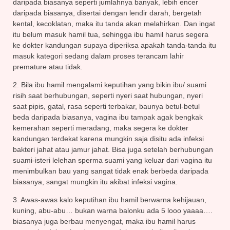
daripada biasanya seperti jumlahnya banyak, lebih encer
daripada biasanya, disertai dengan lendir darah, bergetah
kental, kecoklatan, maka itu tanda akan melahirkan. Dan ingat
itu belum masuk hamil tua, sehingga ibu hamil harus segera
ke dokter kandungan supaya diperiksa apakah tanda-tanda itu
masuk kategori sedang dalam proses terancam lahir
premature atau tidak.
2. Bila ibu hamil mengalami keputihan yang bikin ibu/ suami
risih saat berhubungan, seperti nyeri saat hubungan, nyeri
saat pipis, gatal, rasa seperti terbakar, baunya betul-betul
beda daripada biasanya, vagina ibu tampak agak bengkak
kemerahan seperti meradang, maka segera ke dokter
kandungan terdekat karena mungkin saja disitu ada infeksi
bakteri jahat atau jamur jahat. Bisa juga setelah berhubungan
suami-isteri lelehan sperma suami yang keluar dari vagina itu
menimbulkan bau yang sangat tidak enak berbeda daripada
biasanya, sangat mungkin itu akibat infeksi vagina.
3. Awas-awas kalo keputihan ibu hamil berwarna kehijauan,
kuning, abu-abu… bukan warna balonku ada 5 looo yaaaa….
biasanya juga berbau menyengat, maka ibu hamil harus