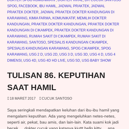
DOKTER SPOG KOMUNIKATIF
,
DOKTER VIRAL
,
DR CUCUK SANTOSO
SPOG
,
FACEBOOK
,
IBU HAMIL
,
JADWAL PRAKTEK
,
JADWAL
PRAKTEK DOKTER
,
JADWAL PRAKTEK DOKTER KANDUNGAN DI
KARAWANG
,
KIMIA FARMA
,
KOMUNIKATIF
,
MEMILIH DOKTER
KANDUNGAN
,
PRAKTEK DOKTER KANDUNGAN
,
PRAKTEK DOKTER
KANDUNGAN DI CIKAMPEK
,
PRAKTEK DOKTER KANDUNGAN DI
KARAWANG
,
RUMAH SAKIT DI CIKAMPEK
,
RUMAH SAKIT DI
KARAWANG
,
SANTOSO
,
SPESIALIS KANDUNGAN CIKAMPEK
,
SPESIALIS KANDUNGAN KARAWANG
,
SPOG CIKAMPEK
,
SPOG
KARAWANG
,
USG 2 D
,
USG 2D
,
USG 3 D
,
USG 3D
,
USG 4 D
,
USG 4
DIMENSI
,
USG 4D
,
USG 4D HD LIVE
,
USG 5D
,
USG BABY SHOW
TULISAN 86. KEPUTIHAN
SAAT HAMIL
18 MARET 2017
CUCUK SANTOSO
Saya seringkali mendapatkan keluhan dari ibu-ibu hamil yang
mengalami keputihan. Ada yang mengeluhkan netes-netes,
seperti air, pekat, bau amis, dan lain-lain. Kata suami kok jadi
becek…. dokter cucuk yang katanya kiuttt hello kitty…. apa