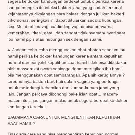
segera ke dokter kandungan terdekat untuk diperiksa karena
sangat mungkin itu infeksi bakteri jahat yang sudah terkenal
kejahatannya dikalangan para bakteri dengan julukan bakteri
trikomonas, seringkali ini dapat ditularkan secara hubungan
sex. Mulut rahim/ vagina/ dinding vagina bisa berwarna
kemerahan, iritasi, gatal, dan sangat tidak nyaman/ nyeri saat
ibu hamil pipis atau hubungan sex dengan suami.
4. Jangan coba-coba menggunakan obat-obatan sebelum ibu
hamil periksa ke dokter kandungan karena antara keputihan
normal dan penyakit keputihan saat hamil tidak bisa dibedakan
oleh masyarakat awam sehingga dapat merugikan ibu hamil
bila menggunakan obat sembarangan. Apa sih kerugiannya ?
terbunuhnya bakteri baik hati dalam vagina yang berfungsi
untuk melindungi kehamilan dari kuman-kuman jahat yang
lain. Jangan percaya dibohongi pake iklan obat… macem-
macem itu… jadi jangan malas untuk segera berobat ke dokter
kandungan terdekat.
BAGAIMANA CARA UNTUK MENGHENTIKAN KEPUTIHAN
SAAT HAMIL ?
Tidak ada cara yang bisa menghentikan keputihan normal