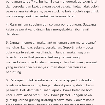
pengaman terus ? ya ibu hamil bisa menggerak-gerakan lutut
dan pergelangan kaki. Jangan pakai pakaian ketat, tidak boleh
pake celana ketat/ jeans, pake stocking boleh-boleh saja untuk
mengurangi resiko terbentuknya bekuan darah.
4. Rajin minum sebelum dan selama penerbangan. Suasana
kabin pesawat yang dingin bisa menyebabkan ibu hamil
dehidrasi.
5. Jangan memesan makanan/ minuman yang merangsang/
menghasilkan gas selama perjalanan. Seperti fanta – coca
cola – sprite sebaiknya dihindari. Jangan makan sayuran
brokoli… saya lihat pesawat terbang banyak yang
menyediakan brokoli dalam menunya. Tapi kalo naik pesawat
yang murahan ya biasanya cuman dapat permen kalo
beruntung…
6. Persiapan untuk kondisi emergensi tetap perlu dilakukan…
boleh saja bawa sarung tangan steril 4 pasang dalam kabin
pesawat. Beli klem tali pusat di apotik. Bawa betadine botol
kecil. Bawa kassa steril 1 box. Bawa plester. Jangan bawa
gunting karena gunting dilarang dibawa masuk dalam kabin.
Siapa tahu ibu hamil beruntung ada dokter dalam pesawat.