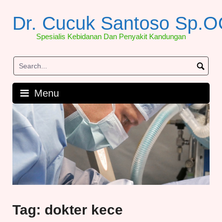
Skip
to
Dr. Cucuk Santoso Sp.
content
Spesialis Kebidanan Dan Penyakit Kandungan
Menu
Tag:
dokter kece