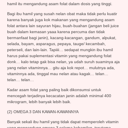
hamil itu mengandung asam folat dalam dosis yang tinggi.
Bagi ibu hamil yang susah nelan obat maka tidak perlu kuatir
karena banyak juga kok makanan yang mengandung asam
folat antara lain sayuran hijau, buah-buahan (jangan beli juice
buah dalam kemasan yaaa karena percuma dan tidak
bermanfaat bagi janin), kacang-kacangan, gandum, alpukat,
selada, bayam, asparagus, pepaya, tauge/ kecambah,
peterseli, dan lain-lain. Tapiiii… sedapat mungkin ibu hamil
harus pakai suplementasi vitamin yang mengandung folat
donk… kalo tetap gak bisa nelan, ya udah suruh suaminya aja
yang nelan vitaminnya… gitu aja kok repot… mulutnya ada,
vitaminnya ada, tinggal mau nelan atau kagak… telan…
telan… telan…
Kadar asam folat yang paling baik dikonsumsi untuk
mencegah terjadinya kecacatan janin adalah minimal 400
mikrogram, lebih banyak lebih baik.
(2) OMEGA 3 DAN KAWAN-KAWANNYA
Banyak sekali ibu hamil yang tidak dapat memperoleh vitamin
yang mengandung omega 3 selama kehamilan, terutama