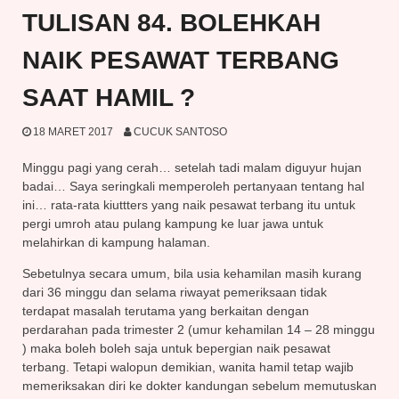
TULISAN 84. BOLEHKAH
NAIK PESAWAT TERBANG
SAAT HAMIL ?
18 MARET 2017
CUCUK SANTOSO
Minggu pagi yang cerah… setelah tadi malam diguyur hujan
badai… Saya seringkali memperoleh pertanyaan tentang hal
ini… rata-rata kiuttters yang naik pesawat terbang itu untuk
pergi umroh atau pulang kampung ke luar jawa untuk
melahirkan di kampung halaman.
Sebetulnya secara umum, bila usia kehamilan masih kurang
dari 36 minggu dan selama riwayat p
emeriksaan tidak
terdapat masalah terutama yang berkaitan dengan
perdarahan pada trimester 2 (umur kehamilan 14 – 28 minggu
) maka boleh boleh saja untuk bepergian naik pesawat
terbang. Tetapi walopun demikian, wanita hamil tetap wajib
memeriksakan diri ke dokter kandungan sebelum memutuskan