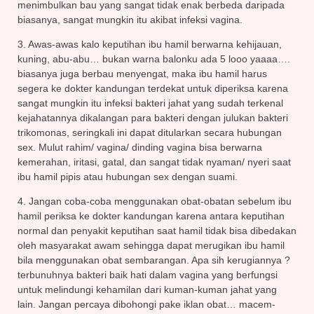
menimbulkan bau yang sangat tidak enak berbeda daripada
biasanya, sangat mungkin itu akibat infeksi vagina.
3. Awas-awas kalo keputihan ibu hamil berwarna kehijauan,
kuning, abu-abu… bukan warna balonku ada 5 looo yaaaa….
biasanya juga berbau menyengat, maka ibu hamil harus
segera ke dokter kandungan terdekat untuk diperiksa karena
sangat mungkin itu infeksi bakteri jahat yang sudah terkenal
kejahatannya dikalangan para bakteri dengan julukan bakteri
trikomonas, seringkali ini dapat ditularkan secara hubungan
sex. Mulut rahim/ vagina/ dinding vagina bisa berwarna
kemerahan, iritasi, gatal, dan sangat tidak nyaman/ nyeri saat
ibu hamil pipis atau hubungan sex dengan suami.
4. Jangan coba-coba menggunakan obat-obatan sebelum ibu
hamil periksa ke dokter kandungan karena antara keputihan
normal dan penyakit keputihan saat hamil tidak bisa dibedakan
oleh masyarakat awam sehingga dapat merugikan ibu hamil
bila menggunakan obat sembarangan. Apa sih kerugiannya ?
terbunuhnya bakteri baik hati dalam vagina yang berfungsi
untuk melindungi kehamilan dari kuman-kuman jahat yang
lain. Jangan percaya dibohongi pake iklan obat… macem-