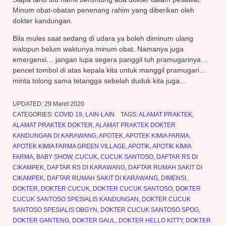
Minum obat-obatan penenang rahim yang diberikan oleh
dokter kandungan.
Bila mules saat sedang di udara ya boleh diminum ulang
walopun belum waktunya minum obat. Namanya juga
emergensi… jangan lupa segera panggil tuh pramugarinya…
pencet tombol di atas kepala kita untuk manggil pramugari…
minta tolong sama tetangga sebelah duduk kita juga…
UPDATED:
29 Maret 2020
CATEGORIES:
COVID 19
,
LAIN-LAIN
TAGS:
ALAMAT PRAKTEK
,
ALAMAT PRAKTEK DOKTER
,
ALAMAT PRAKTEK DOKTER
KANDUNGAN DI KARAWANG
,
APOTEK
,
APOTEK KIMIA FARMA
,
APOTEK KIMIA FARMA GREEN VILLAGE
,
APOTIK
,
APOTIK KIMIA
FARMA
,
BABY SHOW
,
CUCUK
,
CUCUK SANTOSO
,
DAFTAR RS DI
CIKAMPEK
,
DAFTAR RS DI KARAWANG
,
DAFTAR RUMAH SAKIT DI
CIKAMPEK
,
DAFTAR RUMAH SAKIT DI KARAWANG
,
DIMENSI
,
DOKTER
,
DOKTER CUCUK
,
DOKTER CUCUK SANTOSO
,
DOKTER
CUCUK SANTOSO SPESIALIS KANDUNGAN
,
DOKTER CUCUK
SANTOSO SPESIALIS OBGYN
,
DOKTER CUCUK SANTOSO SPOG
,
DOKTER GANTENG
,
DOKTER GAUL
,
DOKTER HELLO KITTY
,
DOKTER