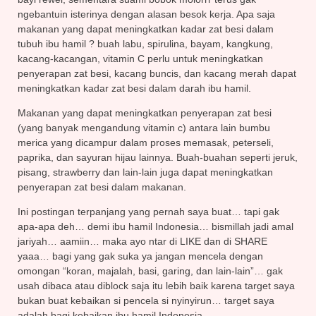
ngebantuin isterinya dengan alasan besok kerja. Apa saja
makanan yang dapat meningkatkan kadar zat besi dalam
tubuh ibu hamil ? buah labu, spirulina, bayam, kangkung,
kacang-kacangan, vitamin C perlu untuk meningkatkan
penyerapan zat besi, kacang buncis, dan kacang merah dapat
meningkatkan kadar zat besi dalam darah ibu hamil.
Makanan yang dapat meningkatkan penyerapan zat besi
(yang banyak mengandung vitamin c) antara lain bumbu
merica yang dicampur dalam proses memasak, peterseli,
paprika, dan sayuran hijau lainnya. Buah-buahan seperti jeruk,
pisang, strawberry dan lain-lain juga dapat meningkatkan
penyerapan zat besi dalam makanan.
Ini postingan terpanjang yang pernah saya buat… tapi gak
apa-apa deh… demi ibu hamil Indonesia… bismillah jadi amal
jariyah… aamiin… maka ayo ntar di LIKE dan di SHARE
yaaa… bagi yang gak suka ya jangan mencela dengan
omongan “koran, majalah, basi, garing, dan lain-lain”… gak
usah dibaca atau diblock saja itu lebih baik karena target saya
bukan buat kebaikan si pencela si nyinyirun… target saya
adalah bagi kebaikan ibu hamil Indonesia.