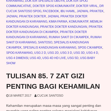
KARAWANG
,
DOKTER SPESIALIS OBGYN
,
DOKTER SPOG
COMMUNICATIVE
,
DOKTER SPOG KOMUNIKATIF
,
DOKTER VIRAL
,
DR
CUCUK SANTOSO SPOG
,
FACEBOOK
,
IBU HAMIL
,
JADWAL PRAKTEK
,
JADWAL PRAKTEK DOKTER
,
JADWAL PRAKTEK DOKTER
KANDUNGAN DI KARAWANG
,
KIMIA FARMA
,
KOMUNIKATIF
,
MEMILIH
DOKTER KANDUNGAN
,
PRAKTEK DOKTER KANDUNGAN
,
PRAKTEK
DOKTER KANDUNGAN DI CIKAMPEK
,
PRAKTEK DOKTER
KANDUNGAN DI KARAWANG
,
RUMAH SAKIT DI CIKAMPEK
,
RUMAH
SAKIT DI KARAWANG
,
SANTOSO
,
SPESIALIS KANDUNGAN
CIKAMPEK
,
SPESIALIS KANDUNGAN KARAWANG
,
SPOG CIKAMPEK
,
SPOG KARAWANG
,
USG 2 D
,
USG 2D
,
USG 3 D
,
USG 3D
,
USG 4 D
,
USG 4 DIMENSI
,
USG 4D
,
USG 4D HD LIVE
,
USG 5D
,
USG BABY
SHOW
TULISAN 85. 7 ZAT GIZI
PENTING BAGI KEHAMILAN
18 MARET 2017
CUCUK SANTOSO
Kehamilan merupakan masa-masa yang sangat penting dan
mungkin yang paling penting selama menjalani kehidupan