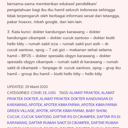
bersama-sama memberikan edukasi/ pendidikan/
pengetahuan bagi ibu-ibu hamil seluruh indonesia sehingga
tidak terpengaruh oleh berbagai informasi sesat dari tetangga,
pakar hoaxxx, mbah google, dan lain-lain.
3. Kata kunci: dokter kandungan karawang – dokter
kandungan cikampek – dokter cucuk santoso – dokter kiuttt
hello kitty – rumah sakit izza – rumah sakit puri asih – dr.
cucuk santoso, spog – 7 zat gizi – makanan sehat selama
hamil – BPJS – dokter spesialis obgyn karawang – dokter
spesialis obgyn cikampek – rumah sakit di karawang – rumah
sakit di cikampek – fanpage dr. cucuk santoso, spog – grup ibu
hamil – group ibu hamil – kiuttt hello kitty – hello kitty
UPDATED:
29 Maret 2020
CATEGORIES:
COVID 19
,
USG
TAGS:
ALAMAT PRAKTEK
,
ALAMAT
PRAKTEK DOKTER
,
ALAMAT PRAKTEK DOKTER KANDUNGAN DI
KARAWANG
,
APOTEK
,
APOTEK KIMIA FARMA
,
APOTEK KIMIA FARMA
GREEN VILLAGE
,
APOTIK
,
APOTIK KIMIA FARMA
,
BABY SHOW
,
CUCUK
,
CUCUK SANTOSO
,
DAFTAR RS DI CIKAMPEK
,
DAFTAR RS DI
KARAWANG
,
DAFTAR RUMAH SAKIT DI CIKAMPEK
,
DAFTAR RUMAH