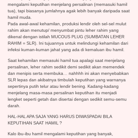
mengalami keputihan menjelang persalinan (memasuki hamil
tua), tapi biasanya jumlahnya agak lebih banyak daripada saat
hamil muda.
Pada awal-awal kehamilan, produksi lendir oleh sel-sel mulut
rahim akan menutup/ menyumbat pintu leher rahim yang
dikenal dengan istilah MUCOUS PLUG (SUMBATAN LEHER
RAHIM = SLR). Ini tujuannya untuk melindungi kehamilan dari
infeksi kuman-kuman jahat yang ada di kemaluan ibu hamil.
Saat kehamilan memasuki hamil tua apalagi saat menjelang
persalinan, leher rahim sedikit demi sedikit akan memendek
dan menipis serta membuka… nahhhh ini akan menyebabkan
SLR lepas dan akibatnya timbulah keputihan yang warnanya
sepertinya putih telur atau lendir bening. Kadang-kadang
menjelang masa-masa persalinan keputihan itu menjadi
lengket seperti getah dan disertai dengan sedikit semu-semu
darah.
HAL-HAL APA SAJA YANG HARUS DIWASPADAI BILA
KEPUTIHAN SAAT HAMIL ?
Kalo ibu-ibu hamil mengalami keputihan yang banyak,