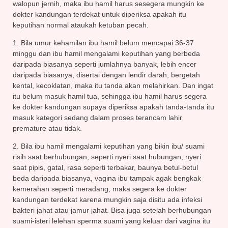
walopun jernih, maka ibu hamil harus sesegera mungkin ke
dokter kandungan terdekat untuk diperiksa apakah itu
keputihan normal ataukah ketuban pecah.
1. Bila umur kehamilan ibu hamil belum mencapai 36-37
minggu dan ibu hamil mengalami keputihan yang berbeda
daripada biasanya seperti jumlahnya banyak, lebih encer
daripada biasanya, disertai dengan lendir darah, bergetah
kental, kecoklatan, maka itu tanda akan melahirkan. Dan ingat
itu belum masuk hamil tua, sehingga ibu hamil harus segera
ke dokter kandungan supaya diperiksa apakah tanda-tanda itu
masuk kategori sedang dalam proses terancam lahir
premature atau tidak.
2. Bila ibu hamil mengalami keputihan yang bikin ibu/ suami
risih saat berhubungan, seperti nyeri saat hubungan, nyeri
saat pipis, gatal, rasa seperti terbakar, baunya betul-betul
beda daripada biasanya, vagina ibu tampak agak bengkak
kemerahan seperti meradang, maka segera ke dokter
kandungan terdekat karena mungkin saja disitu ada infeksi
bakteri jahat atau jamur jahat. Bisa juga setelah berhubungan
suami-isteri lelehan sperma suami yang keluar dari vagina itu