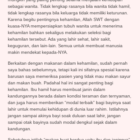
sebagai wanita. Tidak lengkap rasanya bila wanita tidak hamil,
tidak lengkap rasanya bila keluarga tidak memiliki keturunan.
Karena begitu pentingnya kehamilan, Allah SWT dengan
kuasa-NYA mempersiapkan tubuh wanita untuk menerima
kehamilan bahkan sekaligus melakukan seleksi bagi
kehamilan tersebut. Ada yang lahir sehat, lahir sakit,
keguguran, dan lain-lain. Semua untuk membuat manusia
makin mendekat kepada-NYA.
Berkaitan dengan makanan dalam kehamilan, sudah pernah
saya bahas sebelumnya, tetapi kali ini sifatnya spesial karena
barusan saya memeriksa pasien yang tidak mau makan sayur
dan makan buah. Padahal hal ini sangat penting bagi
kehamilan. Ibu hamil harus membuat janin dalam
kandungannya berada dalam kondisi teraman dan ternyaman,
dan juga harus memberikan “modal terbaik” bagi bayinya saat
lahir untuk memulai kehidupan di dunia luar rahim. Istilahnya
jangan sampai akinya bayi soak duluan saat lahir, jangan
sampai otak bayinya sudah modal dengkul sejak dalam
kandungan.
Sebetulnya istilah “makan buat berdua yaitu ibu dan janinnya”