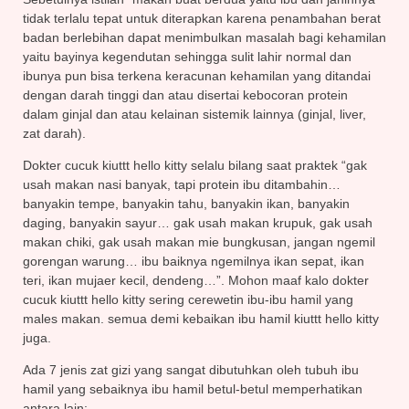
tidak terlalu tepat untuk diterapkan karena penambahan berat
badan berlebihan dapat menimbulkan masalah bagi kehamilan
yaitu bayinya kegendutan sehingga sulit lahir normal dan
ibunya pun bisa terkena keracunan kehamilan yang ditandai
dengan darah tinggi dan atau disertai kebocoran protein
dalam ginjal dan atau kelainan sistemik lainnya (ginjal, liver,
zat darah).
Dokter cucuk kiuttt hello kitty selalu bilang saat praktek “gak
usah makan nasi banyak, tapi protein ibu ditambahin…
banyakin tempe, banyakin tahu, banyakin ikan, banyakin
daging, banyakin sayur… gak usah makan krupuk, gak usah
makan chiki, gak usah makan mie bungkusan, jangan ngemil
gorengan warung… ibu baiknya ngemilnya ikan sepat, ikan
teri, ikan mujaer kecil, dendeng…”. Mohon maaf kalo dokter
cucuk kiuttt hello kitty sering cerewetin ibu-ibu hamil yang
males makan. semua demi kebaikan ibu hamil kiuttt hello kitty
juga.
Ada 7 jenis zat gizi yang sangat dibutuhkan oleh tubuh ibu
hamil yang sebaiknya ibu hamil betul-betul memperhatikan
antara lain: