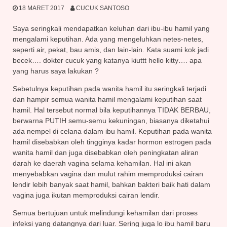
18 MARET 2017
CUCUK SANTOSO
Saya seringkali mendapatkan keluhan dari ibu-ibu hamil yang
mengalami keputihan. Ada yang mengeluhkan netes-netes,
seperti air, pekat, bau amis, dan lain-lain. Kata suami kok jadi
becek…. dokter cucuk yang katanya kiuttt hello kitty…. apa
yang harus saya lakukan ?
Sebetulnya keputihan pada wanita hamil itu seringkali terjadi
dan hampir semua wanita hamil mengalami keputi
han saat
hamil. Hal tersebut normal bila keputihannya TIDAK BERBAU,
berwarna PUTIH semu-semu kekuningan, biasanya diketahui
ada nempel di celana dalam ibu hamil. Keputihan pada wanita
hamil disebabkan oleh tingginya kadar hormon estrogen pada
wanita hamil dan juga disebabkan oleh peningkatan aliran
darah ke daerah vagina selama kehamilan. Hal ini akan
menyebabkan vagina dan mulut rahim memproduksi cairan
lendir lebih banyak saat hamil, bahkan bakteri baik hati dalam
vagina juga ikutan memproduksi cairan lendir.
Semua bertujuan untuk melindungi kehamilan dari proses
infeksi yang datangnya dari luar. Sering juga lo ibu hamil baru