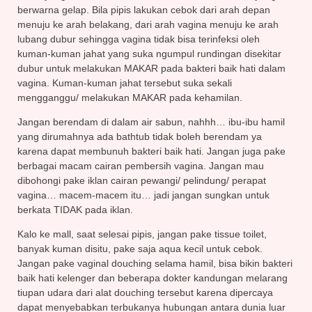
berwarna gelap. Bila pipis lakukan cebok dari arah depan
menuju ke arah belakang, dari arah vagina menuju ke arah
lubang dubur sehingga vagina tidak bisa terinfeksi oleh
kuman-kuman jahat yang suka ngumpul rundingan disekitar
dubur untuk melakukan MAKAR pada bakteri baik hati dalam
vagina. Kuman-kuman jahat tersebut suka sekali
mengganggu/ melakukan MAKAR pada kehamilan.
Jangan berendam di dalam air sabun, nahhh… ibu-ibu hamil
yang dirumahnya ada bathtub tidak boleh berendam ya
karena dapat membunuh bakteri baik hati. Jangan juga pake
berbagai macam cairan pembersih vagina. Jangan mau
dibohongi pake iklan cairan pewangi/ pelindung/ perapat
vagina… macem-macem itu… jadi jangan sungkan untuk
berkata TIDAK pada iklan.
Kalo ke mall, saat selesai pipis, jangan pake tissue toilet,
banyak kuman disitu, pake saja aqua kecil untuk cebok.
Jangan pake vaginal douching selama hamil, bisa bikin bakteri
baik hati kelenger dan beberapa dokter kandungan melarang
tiupan udara dari alat douching tersebut karena dipercaya
dapat menyebabkan terbukanya hubungan antara dunia luar