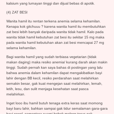
kalsium yang lumayan tinggi dan dijual bebas di apotik.
(4) ZAT BESI
Wanita hamil itu rentan terkena anemia selama kehamilan.
Kenapa kok gitchuuu ? karena wanita hamil itu membutuhkan
zat besi lebih banyak daripada wanita tidak hamil. Kalo pada
wanita tidak hamil kebutuhan zat besi itu sekitar 15 mg maka
pada wanita hamil kebutuhan akan zat besi mencapai 27 mg
selama kehamilan.
Bagi wanita hamil yang sudah terbiasa vegetarian (tidak
makan daging) maka resiko anemia/ kurang darah akan makin
tinggi. Sudah pernah kan saya bahas di postingan yang lalu
bahwa anemia dalam kehamilan dapat mengakibatkan bayi
lahir dengan BB kecil, resiko perdarahan saat melahirkan
semakin besar, gak kuat mengejan saat melahirkan, lemah,
letih, lesu, dan sulit menjaga kesehatan saat pasca
melahirkan.
Inget looo ibu hamil butuh tenaga extra keras saat momong
bayi baru lahir, bahkan sampai gak tidur semalaman gara-gara
bayi rewel, sementara suami bobok molorrr terus gak