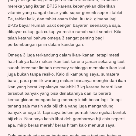
mereka yang ikutan BPJS karena kebanyakan diberikan
vitamin yang sangat dasar yaitu super generik seperti tablet
Fe, tablet kalk, dan tablet asam folat. Itu tok. gimana lagi…
BPJS bayar Rumah Sakit dengan bayaran seenaknya saja,
dibayar cukup gak cukup ya resiko rumah sakit sendiri. Kita
telah ketahui bahwa omega 3 sangat penting bagi
perkembangan janin dalam kandungan.
Omega 3 juga terkandung dalam ikan-ikanan, tetapi mesti
hati-hati ya kalo makan ikan laut karena jaman sekarang laut
sudah tercemar limbah mercury sehingga memakan ikan laut
juga bukan tanpa resiko. Kalo di kampung saya, sumatera
barat, para pemilik warung makan biasanya menghindari ikan-
ikan yang berat kepalanya melebihi 3 kg karena berarti ikan
tersebut banyak yang bisa dimakannya dan itu berarti
kemungkinan mengandung mercury lebih besar lagi. Tetapi
tenang saja masih ada biji chia yang juga mengandung
banyak omega 3. Tapi saya belum pernah looo ngeliat bentuk
biji chia. Ntar saya kasih lihat deh gambarnya biji chia seperti
apa, mirip beras merah/ beras hitam kalo menurut saya.
Dulu pernah ada yang bertanya pada saya tentang bahaya